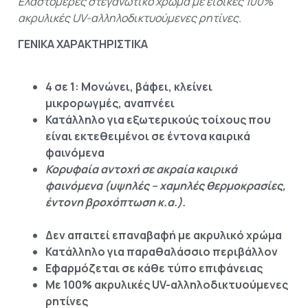
Ελαστομερές στεγανωτικό χρώμα με ειδικές 100%
ακρυλικές UV-αλληλοδικτυούμενες ρητίνες.
ΓΕΝΙΚΑ ΧΑΡΑΚΤΗΡΙΣΤΙΚΑ
4 σε 1: Μονώνει, βάφει, κλείνει
μικρορωγμές, αναπνέει
Κατάλληλο για εξωτερικούς τοίχους που
είναι εκτεθειμένοι σε έντονα καιρικά
φαινόμενα
Κορυφαία αντοχή σε ακραία καιρικά
φαινόμενα (υψηλές – χαμηλές θερμοκρασίες,
έντονη βροχόπτωση κ.α.).
Δεν απαιτεί επαναβαφή με ακρυλικό χρώμα
Κατάλληλο για παραθαλάσσιο περιβάλλον
Εφαρμόζεται σε κάθε τύπο επιφάνειας
Με 100% ακρυλικές UV-αλληλοδικτυούμενες
ρητίνες