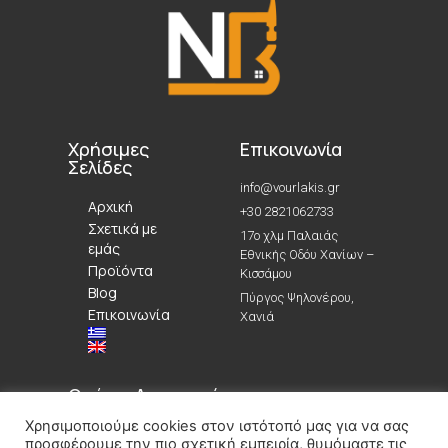
Χρήσιμες
Επικοινωνία
Σελίδες
info@vourlakis.gr
Αρχική
+30 2821062733
Σχετικά με
17ο χλμ Παλαιάς
εμάς
Εθνικής Οδόυ Χανίων –
Προϊόντα
Κισσάμου
Blog
Πύργος Ψηλονέρου,
Επικοινωνία
Χανιά
Ωράριο Λειτουργίας
Χρησιμοποιούμε cookies στον ιστότοπό μας για να σας
Δευτέρα – Σάββατο: 7:00-15:00
προσφέρουμε την πιο σχετική εμπειρία, θυμόμαστε τις