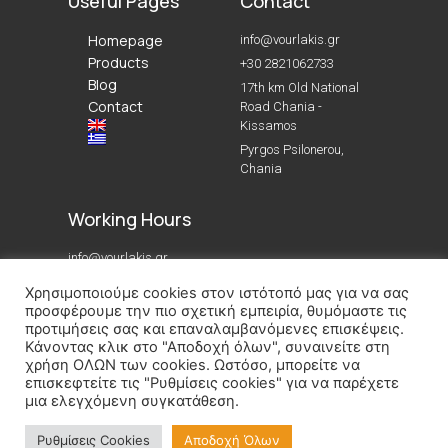
Useful Pages
Contact
Homepage
info@vourlakis.gr
Products
+30 2821062733
Blog
17th km Old National
Contact
Road Chania -
Kissamos
Pyrgos Psilonerou,
Chania
Working Hours
info@vourlakis.gr
+30 2821062733
Χρησιμοποιούμε cookies στον ιστότοπό μας για να σας
17th km Palaias Ethnikis Odou Chanion - Kissamou
προσφέρουμε την πιο σχετική εμπειρία, θυμόμαστε τις
προτιμήσεις σας και επαναλαμβανόμενες επισκέψεις.
Pyrgos Psilonerou, Chania
Κάνοντας κλικ στο "Αποδοχή όλων", συναινείτε στη
χρήση ΟΛΩΝ των cookies. Ωστόσο, μπορείτε να
επισκεφτείτε τις "Ρυθμίσεις cookies" για να παρέχετε
μια ελεγχόμενη συγκατάθεση.
Ρυθμίσεις Cookies
Αποδοχή Όλων
Copyright 2022 © All rights Reserved. Design by Cactus